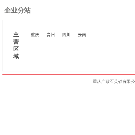
企业分站
主
重庆
贵州
四川
云南
营
区
域
重庆广致石英砂有限