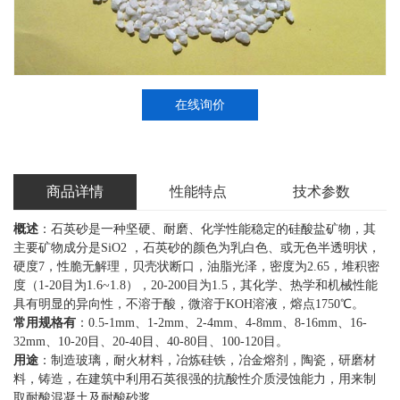
在线询价
商品详情
性能特点
技术参数
概述
：石英砂是一种坚硬、耐磨、化学性能稳定的硅酸盐矿物，其
主要矿物成分是SiO2 ，石英砂的颜色为乳白色、或无色半透明状，
硬度7，性脆无解理，贝壳状断口，油脂光泽，密度为2.65，堆积密
度（1-20目为1.6~1.8），20-200目为1.5，其化学、热学和机械性能
具有明显的异向性，不溶于酸，微溶于KOH溶液，熔点1750℃。
常用规格有
：0.5-1mm、1-2mm、2-4mm、4-8mm、8-16mm、16-
32mm、10-20目、20-40目、40-80目、100-120目。
用途
：制造玻璃，耐火材料，冶炼硅铁，冶金熔剂，陶瓷，研磨材
料，铸造，在建筑中利用石英很强的抗酸性介质浸蚀能力，用来制
取耐酸混凝土及耐酸砂浆。