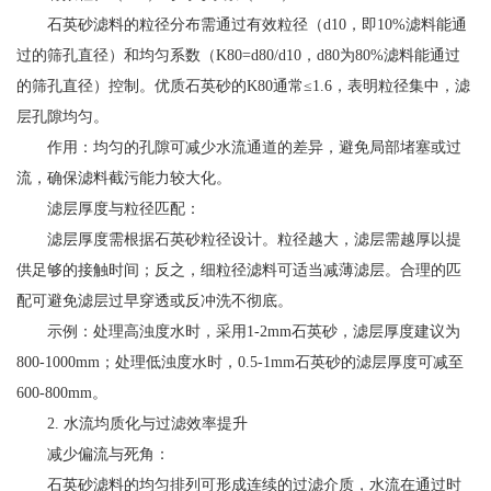
石英砂滤料的粒径分布需通过有效粒径（d10，即10%滤料能通
过的筛孔直径）和均匀系数（K80=d80/d10，d80为80%滤料能通过
的筛孔直径）控制。优质石英砂的K80通常≤1.6，表明粒径集中，滤
层孔隙均匀。
作用：均匀的孔隙可减少水流通道的差异，避免局部堵塞或过
流，确保滤料截污能力较大化。
滤层厚度与粒径匹配：
滤层厚度需根据石英砂粒径设计。粒径越大，滤层需越厚以提
供足够的接触时间；反之，细粒径滤料可适当减薄滤层。合理的匹
配可避免滤层过早穿透或反冲洗不彻底。
示例：处理高浊度水时，采用1-2mm石英砂，滤层厚度建议为
800-1000mm；处理低浊度水时，0.5-1mm石英砂的滤层厚度可减至
600-800mm。
2. 水流均质化与过滤效率提升
减少偏流与死角：
石英砂滤料的均匀排列可形成连续的过滤介质，水流在通过时