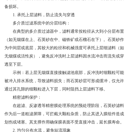
备损坏。
1. 承托上层滤料，防止流失与穿透
多介质过滤系统中的分层结构：
在典型的多介质过滤器中，滤料通常按粒径从大到小分层布置
（如无烟煤在上、石英砂在中、磁铁矿或石榴石在下）。石英砂作
为中间层或底层，其较大的粒径和机械强度可承托上层细滤料（如
无烟煤或活性炭），避免反冲洗时上层滤料因水流冲击而流失或穿
透至下层。
示例：若上层无烟煤直接接触滤池底部，反冲洗时细颗粒可能
被冲入排水系统，导致滤料损失；而石英砂层可形成缓冲，仅允许
通过其孔隙的细颗粒进入下层，同时阻挡上层滤料下移。
精密滤料保护：
在超滤、反渗透等精密膜处理系统的预处理阶段，石英砂滤料
作为后一道粗滤屏障，可拦截大颗粒杂质，防止其进入膜组件造成
划伤或堵塞。其支撑作用确保膜表面不受直接冲击，延长膜寿命。
2. 均匀分布水流，避免短流现象