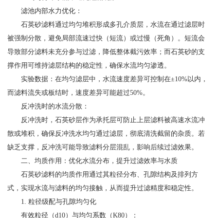
滤池内部水力优化：
石英砂滤料通过均匀堆积形成多孔介质层，水流在通过滤层时
被强制分散，避免局部流速过快（短流）或过慢（死角）。短流会
导致部分滤料未充分参与过滤，降低整体截污效率；而石英砂的支
撑作用可维持滤层结构的稳定性，确保水流均匀渗透。
实验数据：在均匀滤层中，水流速度差异可控制在±10%以内，
而滤料流失或板结时，速度差异可能超过50%。
反冲洗时的水流分散：
反冲洗时，石英砂层作为承托层可防止上层滤料被高速水流冲
散或堆积，确保反冲洗水均匀通过滤层，彻底清洗截留的杂质。若
缺乏支撑，反冲洗可能导致滤料分层混乱，影响后续过滤效果。
二、均质作用：优化水流分布，提升过滤效率与水质
石英砂滤料的均质作用通过其粒径分布、孔隙结构及排列方
式，实现水流与滤料的均匀接触，从而提升过滤精度和稳定性。
1. 粒径级配与孔隙均匀化
有效粒径（d10）与均匀系数（K80）：