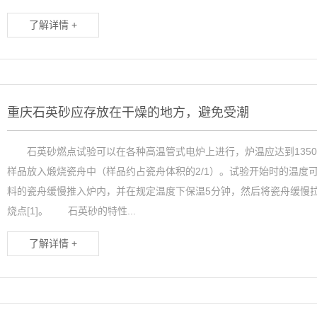
了解详情 +
重庆石英砂应存放在干燥的地方，避免受潮
石英砂燃点试验可以在各种高温管式电炉上进行，炉温应达到1350
样品放入煅烧瓷舟中（样品约占瓷舟体积的2/1）。试验开始时的温度可
料的瓷舟缓慢推入炉内，并在规定温度下保温5分钟，然后将瓷舟缓慢
烧点[1]。 石英砂的特性...
了解详情 +